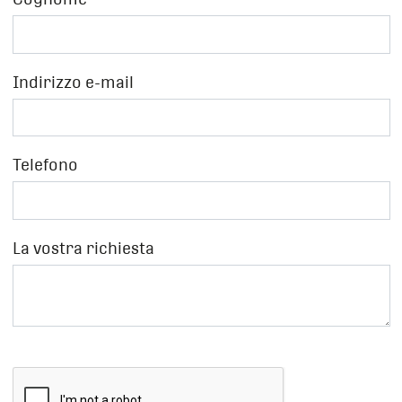
Contatto
Meister & Cie AG
Indirizzo e-mail
DE
FR
IT
EN
Telefono
La vostra richiesta